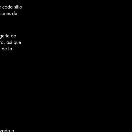
 cada sitio
ciones de
gerte de
ra, así que
e de la
izado a