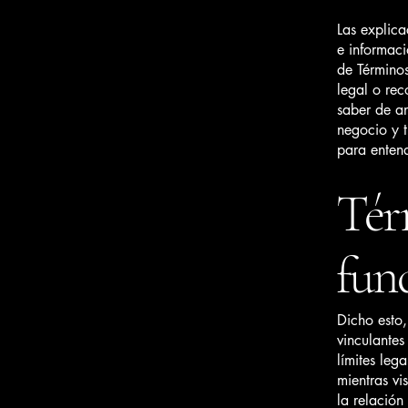
Las explica
e informac
de Término
legal o re
saber de an
negocio y t
para entend
Tér
fun
Dicho esto,
vinculantes
límites lega
mientras vi
la relación 