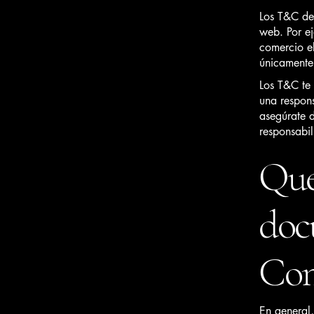
Los T&C deb
web. Por ej
comercio el
únicamente 
Los T&C te 
una respons
asegúrate d
responsabil
Qué
doc
Con
En general,