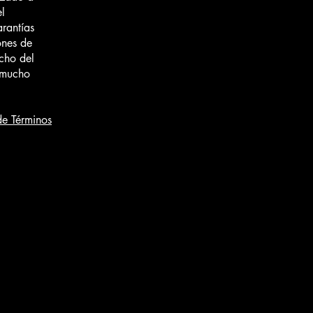
el
arantías
ones de
echo del
y mucho
de Términos