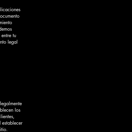
licaciones
 documento
miento
odemos
entre tu
nto legal
 legalmente
ablecen los
lientes,
d establecer
itio.