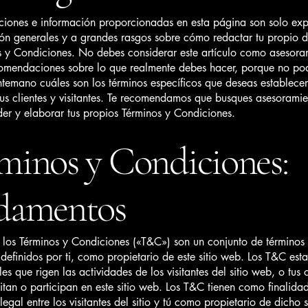
ciones e información proporcionadas en esta página son solo exp
ión generales y a grandes rasgos sobre cómo redactar tu propio
s y Condiciones. No debes considerar este artículo como asesora
comendaciones sobre lo que realmente debes hacer, porque no p
temano cuáles son los términos específicos que deseas establecer 
us clientes y visitantes. Te recomendamos que busques asesoramie
er y elaborar tus propios Términos y Condiciones.
minos y Condiciones:
damentos
 los Términos y Condiciones («T&C») son un conjunto de términos
 definidos por ti, como propietario de este sitio web. Los T&C est
les que rigen las actividades de los visitantes del sitio web, o tus c
sitan o participan en este sitio web. Los T&C tienen como finalida
legal entre los visitantes del sitio y tú como propietario de dicho s